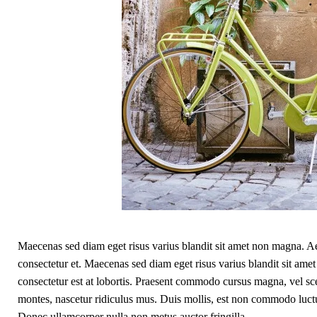
Maecenas sed diam eget risus varius blandit sit amet non magna. Ae
consectetur et. Maecenas sed diam eget risus varius blandit sit amet
consectetur est at lobortis. Praesent commodo cursus magna, vel sce
montes, nascetur ridiculus mus. Duis mollis, est non commodo luctus
Donec ullamcorper nulla non metus auctor fringilla.